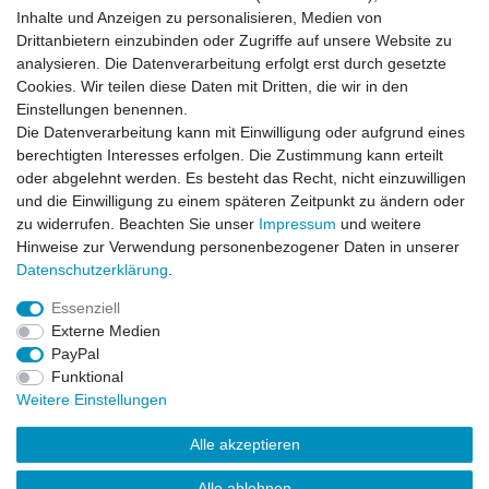
Inhalte und Anzeigen zu personalisieren, Medien von
Drittanbietern einzubinden oder Zugriffe auf unsere Website zu
analysieren. Die Datenverarbeitung erfolgt erst durch gesetzte
Cookies. Wir teilen diese Daten mit Dritten, die wir in den
Einstellungen benennen.
Die Datenverarbeitung kann mit Einwilligung oder aufgrund eines
Impressum
Daten­schutz­erklärung
AGB
berechtigten Interesses erfolgen. Die Zustimmung kann erteilt
oder abgelehnt werden. Es besteht das Recht, nicht einzuwilligen
und die Einwilligung zu einem späteren Zeitpunkt zu ändern oder
Widerrufs­recht
Kontakt
Vertrag widerrufen
zu widerrufen. Beachten Sie unser
Impressum
und weitere
Hinweise zur Verwendung personenbezogener Daten in unserer
Daten­schutz­erklärung
.
Impressum
Daten­schutz­erklärung
AGB
Essenziell
Externe Medien
PayPal
Widerrufs­recht
Kontakt
Vertrag widerrufen
Funktional
Weitere Einstellungen
Alle akzeptieren
Alle ablehnen