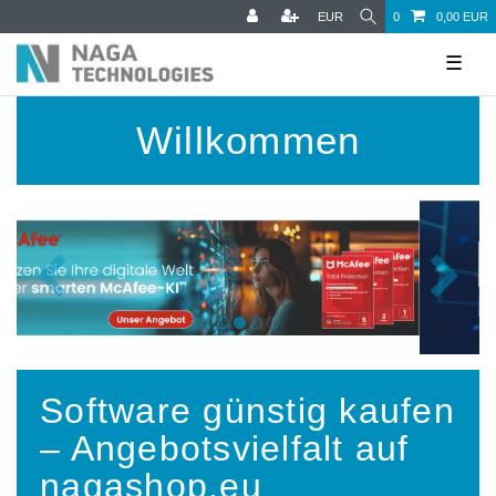
EUR
0
0,00 EUR
☰
Willkommen
Bitdefender
Sicherheit
Software günstig kaufen
– Angebotsvielfalt auf
nagashop.eu