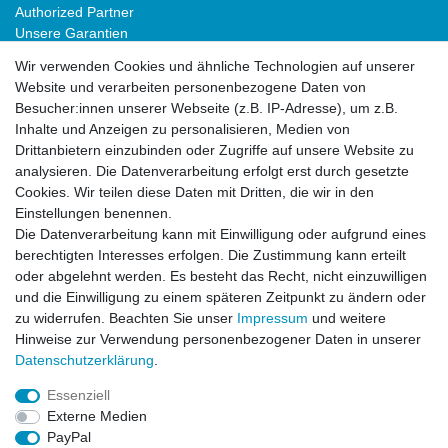
Authorized Partner
Unsere Garantien
Download Portal
Wir verwenden Cookies und ähnliche Technologien auf unserer
B2B
Website und verarbeiten personenbezogene Daten von
Besucher:innen unserer Webseite (z.B. IP-Adresse), um z.B.
Inhalte und Anzeigen zu personalisieren, Medien von
Drittanbietern einzubinden oder Zugriffe auf unsere Website zu
analysieren. Die Datenverarbeitung erfolgt erst durch gesetzte
Cookies. Wir teilen diese Daten mit Dritten, die wir in den
Einstellungen benennen.
Die Datenverarbeitung kann mit Einwilligung oder aufgrund eines
Impressum
Daten­schutz­erklärung
AGB
berechtigten Interesses erfolgen. Die Zustimmung kann erteilt
oder abgelehnt werden. Es besteht das Recht, nicht einzuwilligen
und die Einwilligung zu einem späteren Zeitpunkt zu ändern oder
Widerrufs­recht
Kontakt
Vertrag widerrufen
zu widerrufen. Beachten Sie unser
Impressum
und weitere
Hinweise zur Verwendung personenbezogener Daten in unserer
Daten­schutz­erklärung
.
Impressum
Daten­schutz­erklärung
AGB
Essenziell
Externe Medien
PayPal
Widerrufs­recht
Kontakt
Vertrag widerrufen