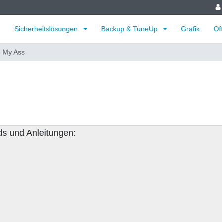
Sicherheitslösungen
Backup & TuneUp
Grafik
Of
e My Ass
ds und Anleitungen: