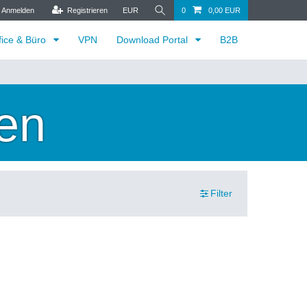
Anmelden
Registrieren
EUR
0
0,00 EUR
fice & Büro
VPN
Download Portal
B2B
ten
Filter