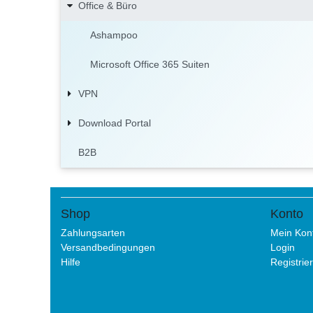
Office & Büro
Ashampoo
Microsoft Office 365 Suiten
VPN
Download Portal
B2B
Shop
Konto
Zahlungsarten
Mein Kon
Versandbedingungen
Login
Hilfe
Registrie