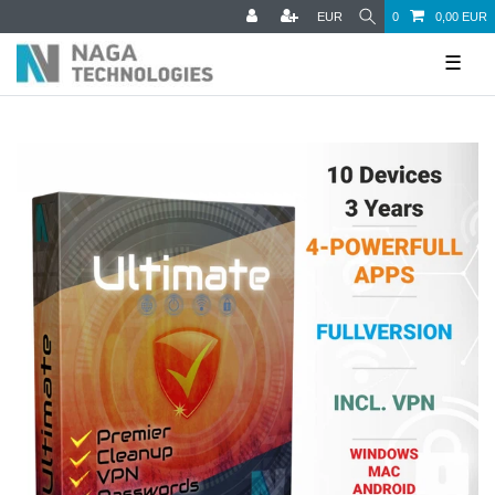
EUR
0
0,00 EUR
☰