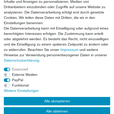
Inhalte und Anzeigen zu personalisieren, Medien von
Drittanbietern einzubinden oder Zugriffe auf unsere Website zu
analysieren. Die Datenverarbeitung erfolgt erst durch gesetzte
Cookies. Wir teilen diese Daten mit Dritten, die wir in den
Einstellungen benennen.
Die Datenverarbeitung kann mit Einwilligung oder aufgrund eines
Impressum
Daten­schutz­erklärung
AGB
berechtigten Interesses erfolgen. Die Zustimmung kann erteilt
oder abgelehnt werden. Es besteht das Recht, nicht einzuwilligen
und die Einwilligung zu einem späteren Zeitpunkt zu ändern oder
Widerrufs­recht
Kontakt
Vertrag widerrufen
zu widerrufen. Beachten Sie unser
Impressum
und weitere
Hinweise zur Verwendung personenbezogener Daten in unserer
Daten­schutz­erklärung
.
Impressum
Daten­schutz­erklärung
AGB
Essenziell
Externe Medien
PayPal
Widerrufs­recht
Kontakt
Vertrag widerrufen
Funktional
Weitere Einstellungen
Alle akzeptieren
Alle ablehnen
© Copyright 2026 | Alle Rechte vorbehalten.