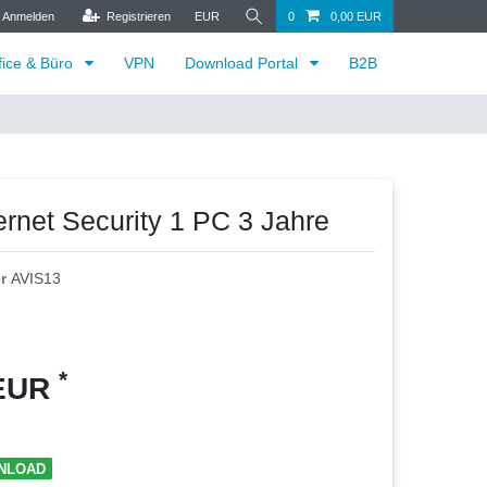
Anmelden
Registrieren
EUR
0
0,00 EUR
fice & Büro
VPN
Download Portal
B2B
ernet Security 1 PC 3 Jahre
er
AVIS13
*
 EUR
NLOAD