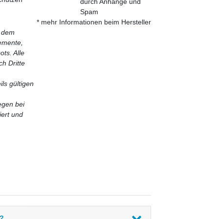
durch Anhänge und
Spam
* mehr Informationen beim Hersteller
i dem
lemente,
ts. Alle
h Dritte
ls gültigen
egen bei
iert und
 ?