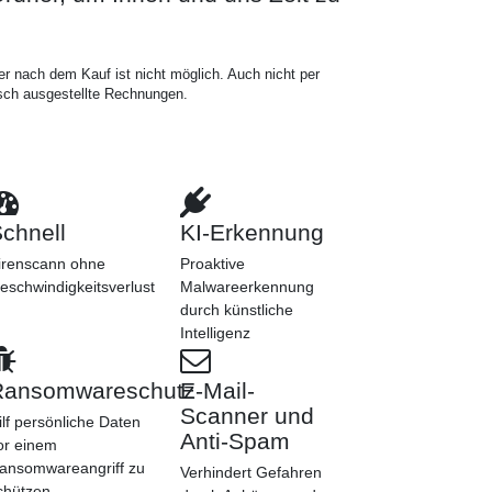
nach dem Kauf ist nicht möglich. Auch nicht per
ch ausgestellte Rechnungen.
chnell
KI-Erkennung
irenscann ohne
Proaktive
eschwindigkeitsverlust
Malwareerkennung
durch künstliche
Intelligenz
Ransomwareschutz
E-Mail-
Scanner und
ilf persönliche Daten
Anti-Spam
or einem
ansomwareangriff zu
Verhindert Gefahren
chützen