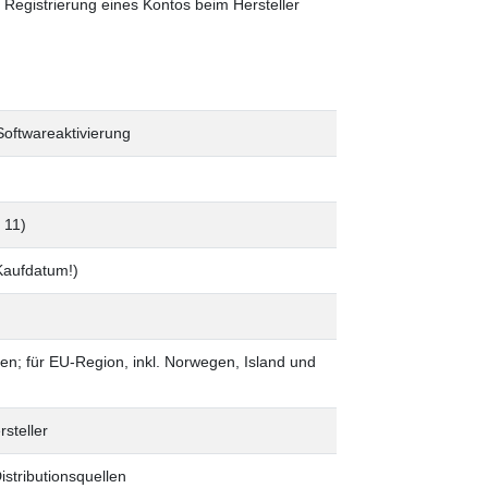
 Registrierung eines Kontos beim Hersteller
Softwareaktivierung
 11)
 Kaufdatum!)
hen; für EU-Region, inkl. Norwegen, Island und
rsteller
stributionsquellen