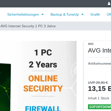
Sicherheitslösungen
Backup & TuneUp
Grafik
Of
AVG Internet Security 1 PC 3 Jahre
AVG
AVG Int
Artikelnumm
UVP 39,90 €
13,15
Inhalt
1
Stück
SOFORTDOW