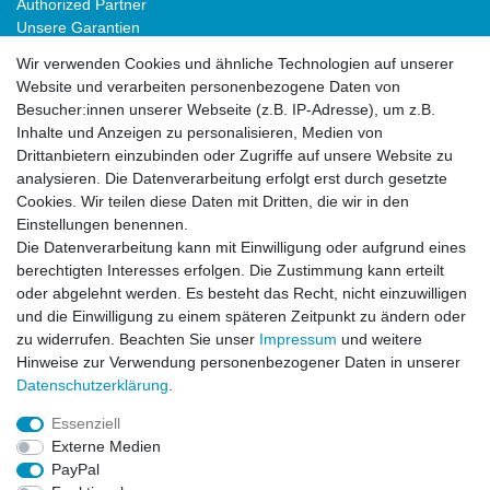
Authorized Partner
Unsere Garantien
Download Portal
Wir verwenden Cookies und ähnliche Technologien auf unserer
B2B
Website und verarbeiten personenbezogene Daten von
Besucher:innen unserer Webseite (z.B. IP-Adresse), um z.B.
Inhalte und Anzeigen zu personalisieren, Medien von
Drittanbietern einzubinden oder Zugriffe auf unsere Website zu
analysieren. Die Datenverarbeitung erfolgt erst durch gesetzte
Cookies. Wir teilen diese Daten mit Dritten, die wir in den
Einstellungen benennen.
Die Datenverarbeitung kann mit Einwilligung oder aufgrund eines
Impressum
Daten­schutz­erklärung
AGB
berechtigten Interesses erfolgen. Die Zustimmung kann erteilt
oder abgelehnt werden. Es besteht das Recht, nicht einzuwilligen
und die Einwilligung zu einem späteren Zeitpunkt zu ändern oder
Widerrufs­recht
Kontakt
Vertrag widerrufen
zu widerrufen. Beachten Sie unser
Impressum
und weitere
Hinweise zur Verwendung personenbezogener Daten in unserer
Daten­schutz­erklärung
.
Impressum
Daten­schutz­erklärung
AGB
Essenziell
Externe Medien
PayPal
Widerrufs­recht
Kontakt
Vertrag widerrufen