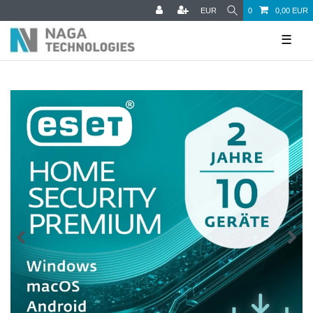
EUR
0
0,00 EUR
☰