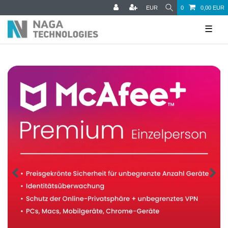
EUR
0
0,00 EUR
☰