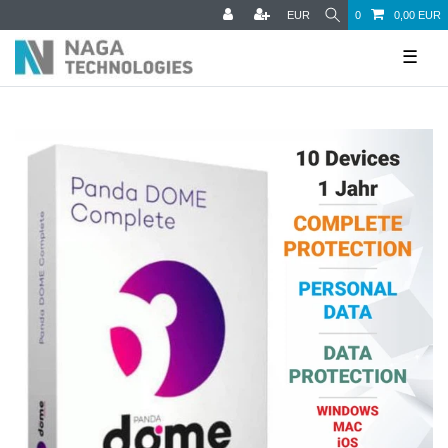
EUR
0
0,00 EUR
☰