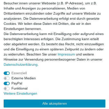
Besucher:innen unserer Webseite (z.B. IP-Adresse), um z.B.
Inhalte und Anzeigen zu personalisieren, Medien von
Drittanbietern einzubinden oder Zugriffe auf unsere Website zu
analysieren. Die Datenverarbeitung erfolgt erst durch gesetzte
Cookies. Wir teilen diese Daten mit Dritten, die wir in den
Einstellungen benennen.
Die Datenverarbeitung kann mit Einwilligung oder aufgrund eines
Impressum
Daten­schutz­erklärung
AGB
berechtigten Interesses erfolgen. Die Zustimmung kann erteilt
oder abgelehnt werden. Es besteht das Recht, nicht einzuwilligen
und die Einwilligung zu einem späteren Zeitpunkt zu ändern oder
Widerrufs­recht
Kontakt
Vertrag widerrufen
zu widerrufen. Beachten Sie unser
Impressum
und weitere
Hinweise zur Verwendung personenbezogener Daten in unserer
Daten­schutz­erklärung
.
Impressum
Daten­schutz­erklärung
AGB
Essenziell
Externe Medien
PayPal
Widerrufs­recht
Kontakt
Vertrag widerrufen
Funktional
Weitere Einstellungen
Alle akzeptieren