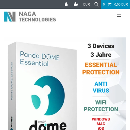
EUR
0
0,00 EUR
☰