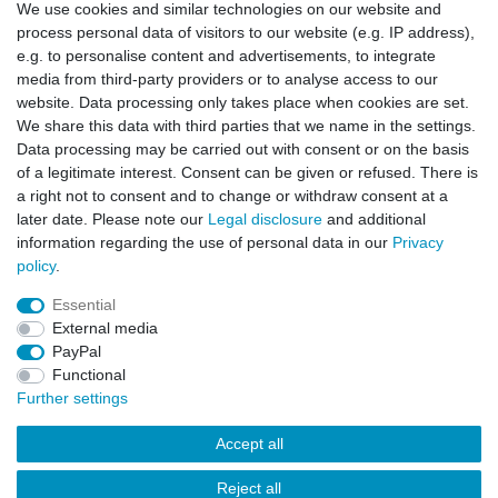
We use cookies and similar technologies on our website and
Sign-up
process personal data of visitors to our website (e.g. IP address),
Service
e.g. to personalise content and advertisements, to integrate
media from third-party providers or to analyse access to our
Authorized Partner
website. Data processing only takes place when cookies are set.
Download Portal
We share this data with third parties that we name in the settings.
B2B
Data processing may be carried out with consent or on the basis
of a legitimate interest. Consent can be given or refused. There is
a right not to consent and to change or withdraw consent at a
later date. Please note our
Legal disclosure
and additional
information regarding the use of personal data in our
Privacy
policy
.
Essential
Legal disclosure
Privacy policy
Terms and conditions
External media
PayPal
Functional
Cancellation rights
Contact
Further settings
Accept all
Reject all
© Copyright 2026 | All rights reserved.