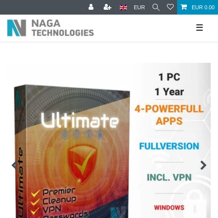
EUR
EUR 0.00
☰